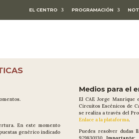
EL CENTRO
PROGRAMACIÓN
NOT
TICAS
Medios para el 
momentos.
El CAE Jorge Manrique es
Circuitos Escénicos de Ca
se realiza a través del Pr
Enlace a la plataforma
.
ertura. En este momento
Puedes resolver dudas ll
opuestas genérico indicado
979830130
Importante:
L