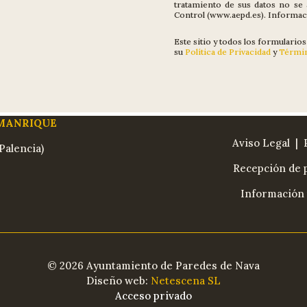
tratamiento de sus datos no se a
Control (www.aepd.es). Informac
Este sitio y todos los formular
su
Política de Privacidad
y
Términ
 MANRIQUE
Aviso Legal
| 
Palencia)
Recepción de p
Información 
© 2026 Ayuntamiento de Paredes de Nava
Diseño web:
Netescena SL
Acceso privado