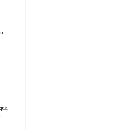
do
que,
.