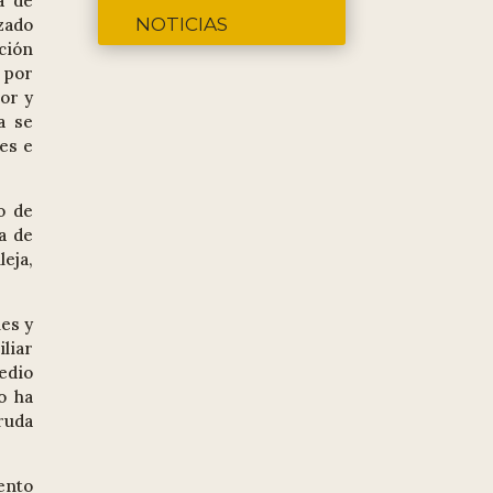
a de
NOTICIAS
zado
ación
 por
or y
a se
les e
o de
a de
eja,
nes y
liar
edio
o ha
ruda
ento