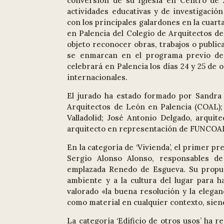
conversión de su Iglesia en Centro de 
actividades educativas y de investigación
con los principales galardones en la cuart
en Palencia del Colegio de Arquitectos de
objeto reconocer obras, trabajos o public
se enmarcan en el programa previo de a
celebrará en Palencia los días 24 y 25 de 
internacionales.
El jurado ha estado formado por Sandra V
Arquitectos de León en Palencia (COAL); J
Valladolid; José Antonio Delgado, arquit
arquitecto en representación de FUNCOA
En la categoría de ‘Vivienda’, el primer 
Sergio Alonso Alonso, responsables de
emplazada Renedo de Esgueva. Su propues
ambiente y a la cultura del lugar para h
valorado «la buena resolución y la elegan
como material en cualquier contexto, sie
La categoría ‘Edificio de otros usos’ ha 