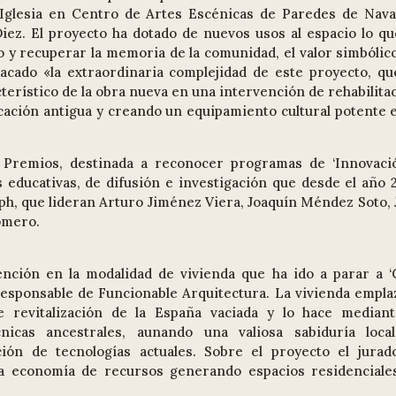
 Iglesia en Centro de Artes Escénicas de Paredes de Nava
 Diez. El proyecto ha dotado de nuevos usos al espacio lo qu
 y recuperar la memoria de la comunidad, el valor simbólico
tacado «la extraordinaria complejidad de este proyecto, qu
rístico de la obra nueva en una intervención de rehabilitac
ficación antigua y creando un equipamiento cultural potente 
 Premios, destinada a reconocer programas de ‘Innovaci
des educativas, de difusión e investigación que desde el año
ph, que lideran Arturo Jiménez Viera, Joaquín Méndez Soto, 
omero.
nción en la modalidad de vivienda que ha ido a parar a ‘
esponsable de Funcionable Arquitectura. La vivienda empla
 revitalización de la España vaciada y lo hace mediant
nicas ancestrales, aunando una valiosa sabiduría loca
ción de tecnologías actuales. Sobre el proyecto el jurad
 la economía de recursos generando espacios residenciale