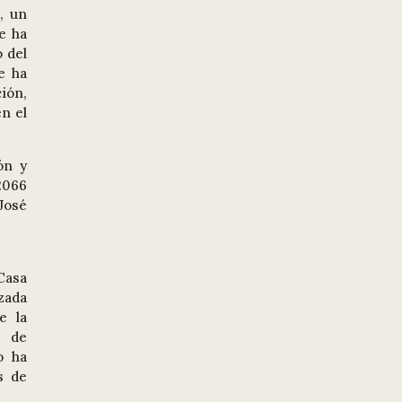
, un
e ha
 del
e ha
ión,
en el
ón y
 2066
José
Casa
zada
e la
l de
o ha
s de