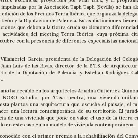
Artes Escénicas, proyectada por Pilar Diez; y el program
 impulsadas por la Asociación Taph Taph (Sevilla) se han al
a edición de los Premios Terra Ibérica que organiza la deleg
 León y la Diputación de Palencia. Estas distinciones tienen
aciones que deben a la tierra cruda su elemento diferenciad
ctividades del meeting Terra Ibérica, cuya próxima cit
octubre con la presencia de diferentes especialistas naciona
illameriel García, presidenta de la Delegación del Colegi
uan Luis de las Rivas, director de la E.T.S. de Arquitectur
ecto de la Diputación de Palencia, y Esteban Rodríguez Call
L.
premio ha recaído en los arquitectos Ariadna Gutiérrez Quiño
 NORO Estudio, por ‘Casa neutra’, una vivienda unifami
ta plantea una arquitectura que escucha el paisaje, el m
acer una lectura contemporánea de su territorio. El jurad
cia de una vivienda que pone en valor el uso de la tierra c
ndo en este caso en un modelo de vivienda contemporáneo».
reconocido con el primer premio a la rehabilitación del Conv