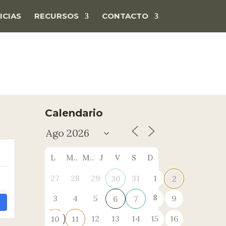
ICIAS
RECURSOS
CONTACTO
Calendario
L
M
M
J
V
S
D
27
28
29
31
1
30
2
8
3
4
5
9
6
7
12
13
14
15
16
10
11