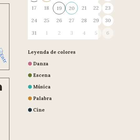
17
18
21
22
23
19
20
24
25
26
27
28
29
30
31
1
2
3
4
5
6
Leyenda de colores
⬢
Danza
⬢
Escena
a
⬢
Música
⬢
Palabra
⬢
Cine