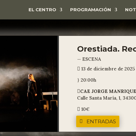
EL CENTRO
PROGRAMACIÓN
NOT
Orestiada. Rec
— ESCENA
13 de diciembre de 2025

20:00h
}
CAE JORGE MANRIQU

Calle Santa María, 1, 3430
10€

ENTRADAS