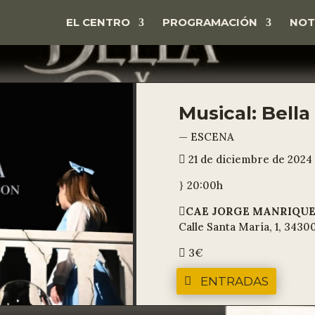
EL CENTRO
PROGRAMACIÓN
NOT
Musical: Bella
— ESCENA
21 de diciembre de 2024

20:00h
}
CAE JORGE MANRIQU

Calle Santa María, 1, 3430
3€

ENTRADAS