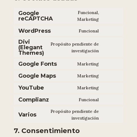
Google
Funcional,
reCAPTCHA
Consent
Marketing
to
WordPress
Funcional
service
Consent
google-
to
Divi
Propósito pendiente de
recaptcha
(Elegant
service
Consent
investigación
Themes)
wordpress
to
Google Fonts
Marketing
service
Consent
divi-
to
Google Maps
Marketing
(elegant-
Consent
service
themes)
to
YouTube
google-
Marketing
Consent
service
fonts
to
Complianz
google-
Funcional
Consent
service
maps
to
youtube
Propósito pendiente de
Varios
service
Consent
investigación
complianz
to
7. Consentimiento
service